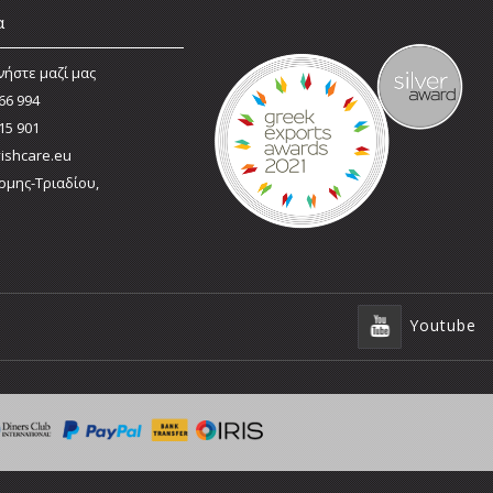
α
νήστε μαζί μας
66 994
15 901
ishcare.eu
ρμης-Τριαδίου,
Youtube