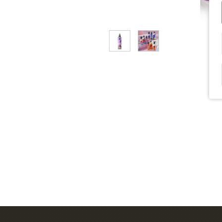
3
Mist
7
Home Fragrance
10
Lip Balms
53
Skin Care
18
Special Edition
29
Αφρόλουτρα
69
Βερνίκια