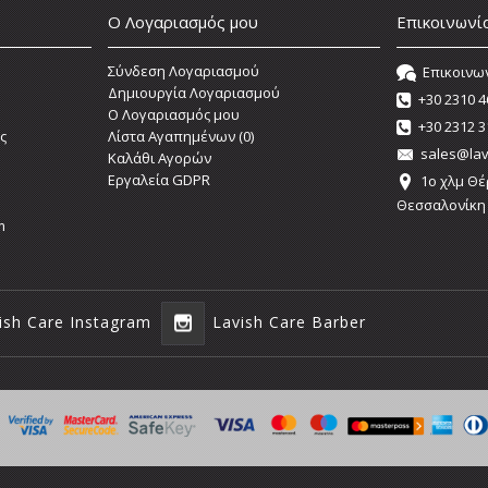
Ο Λογαριασμός μου
Επικοινωνί
Σύνδεση Λογαριασμού
Επικοινω
Δημιουργία Λογαριασμού
+30 2310 4
O Λογαριασμός μου
+30 2312 3
ς
Λίστα Αγαπημένων (
0
)
sales@lav
Καλάθι Αγορών
Εργαλεία GDPR
1o χλμ Θέ
Θεσσαλονίκη
m
ish Care Instagram
Lavish Care Barber