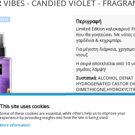
VIBES - CANDIED VIOLET - FRAGRA
ΚΕΙΑ
Περιγραφή
Limited Edition καλοκαιρινό 
που θα γοητεύσει. Με νότες 
γαρδένια & κεχριμπάρι.
Για μέγιστη διάρκεια, χρησιμ
ντουζ.
Η σειρά αποτελείται από 10 υ
γεμάτες λάμψη!
Συστατικά:
ALCOHOL DENAT 
HYDROGENATED CASTOR OIL
DIMETHICONE,HYDROXYCITR
METHOXYDIBENZOYLMETHAN
TETRAMETHYL ACETYLOCT
This site uses cookies.
200mL
Some of these cookies are essential, while others help us to improve your
experience by providing insights into how the site is being used.
More information
Η λίστα συστατικών