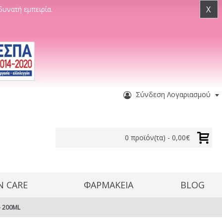
X
δυνατή εμπειρία.
Σύνδεση Λογαριασμού
0 προϊόν(τα) - 0,00€
N CARE
ΦΑΡΜΑΚΕΙΑ
BLOG
- 200ML