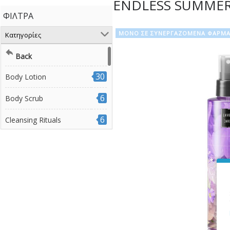
ENDLESS SUMMER 
ΦΊΛΤΡΑ
ΜΟΝΟ ΣΕ ΣΥΝΕΡΓΑΖΟΜΕΝΑ ΦΑΡΜΑ
Κατηγορίες
Back
30
Body Lotion
6
Body Scrub
6
Cleansing Rituals
5
Dermocosmetics
4
Face Sheet Mask
19
Fragrance Mist
45
Gift Set
Hair and Body Fragrance