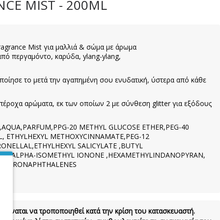
NCE MIST - 200ML
Fragrance Mist για μαλλιά & σώμα με άρωμα
από περγαμόντο, καρύδα, ylang-ylang,
οποίησε το μετά την αγαπημένη σου ενυδατική, ύστερα από κάθε
πέροχα αρώματα, εκ των οποίων 2 με σύνθεση glitter για εξόδους
,AQUA,PARFUM,PPG-20 METHYL GLUCOSE ETHER,PEG-40
, ETHYLHEXYL METHOXYCINNAMATE,PEG-12
ONELLAL,ETHYLHEXYL SALICYLATE ,BUTYL
E,ALPHA-ISOMETHYL IONONE ,HEXAMETHYLINDANOPYRAN,
AHYDRONAPHTHALENES
 δύναται να τροποποιηθεί κατά την κρίση του κατασκευαστή.