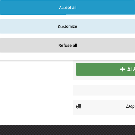
Για την πιο πλήρη και ε
Accept all
Διαθεσιμότητα:
ΜΟΝΟ ΣΕ ΣΥ
Customize
10,00€
Refuse all
ΔΙ
Δωρε