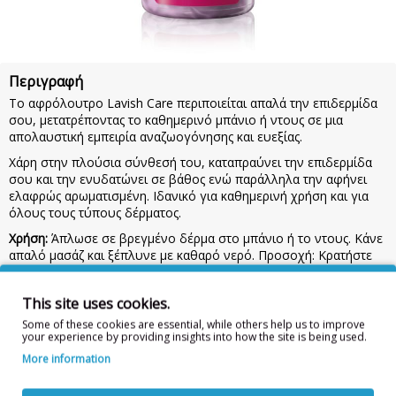
Περιγραφή
Το αφρόλουτρο Lavish Care περιποιείται απαλά την επιδερμίδα
σου, μετατρέποντας το καθημερινό μπάνιο ή ντους σε μια
απολαυστική εμπειρία αναζωογόνησης και ευεξίας.
Χάρη στην πλούσια σύνθεσή του, καταπραύνει την επιδερμίδα
σου και την ενυδατώνει σε βάθος ενώ παράλληλα την αφήνει
ελαφρώς αρωματισμένη. Ιδανικό για καθημερινή χρήση και για
όλους τους τύπους δέρματος.
Χρήση:
Άπλωσε σε βρεγμένο δέρμα στο μπάνιο ή το ντους. Κάνε
απαλό μασάζ και ξέπλυνε με καθαρό νερό. Προσοχή: Κρατήστε
το προϊόν μακριά από παιδιά. Σε περίπτωση επαφής με τα μάτια,
ξεπλύνετε με άφθονο νερό. Για εξωτερική χρήση.
This site uses cookies.
Συστατικά:
AQUA, SODIUM LAURETH SULFATE, GLYCERIN,
Some of these cookies are essential, while others help us to improve
SODIUM CHLORIDE, COCAMIDOPROPYL BETAINE, PARFUM,
your experience by providing insights into how the site is being used.
PANTHENOL, GLYCOL DISTEARATE, ALOE BARBADENSIS LEAF
More information
JUICE POWDER, GUAR HYDROXYPROPYLTRIMONIUM
CHLORIDE, PHENOXYETHANOL, PEG-7 GLYCERYL COCOATE,