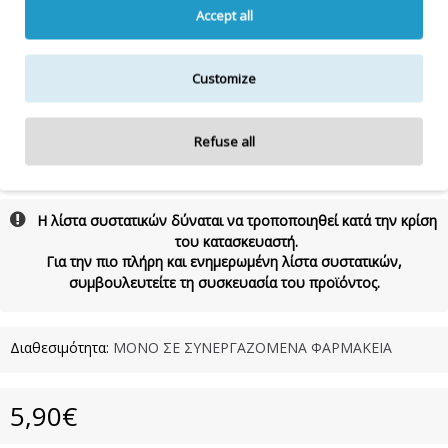
ETHYLHEXYL METHOXYCINNAMATE, COCAMIDE MEA,
Accept all
HAMAMELIS VIRGINIANA LEAF WATER, LAURETH-10, BENZYL
ALCOHOL, BENZOIC ACID, PEG-200 HYDROGENATED GLYCERYL
PALMATE, ETHYLHEXYL SALICYLATE, DISODIUM EDTA, BUTYL
METHOXYDIBENZOYLMETHANE, SODIUM HYDROXIDE, SORBIC
Customize
ACID, POLYQUATERNIUM-7, CITRIC ACID, SODIUM BENZOATE,
POTASIUM SORBATE, HEXYL CINNAMAL , LINALOOL ,
CITRONELLOL , LIMONENE , COUMARIN , CI 42051, CI
Refuse all
14720500ml
Η λίστα συστατικών δύναται να τροποποιηθεί κατά την κρίση
του κατασκευαστή.
Για την πιο πλήρη και ενημερωμένη λίστα συστατικών,
συμβουλευτείτε τη συσκευασία του προϊόντος.
Διαθεσιμότητα:
ΜΟΝΟ ΣΕ ΣΥΝΕΡΓΑΖΟΜΕΝΑ ΦΑΡΜΑΚΕΙΑ
5,90€