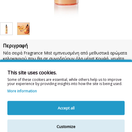
Περιγραφή
Νέα σειρά Fragrance Mist εμπνευσμένη από μεθυστικά αρώματα
καλοκαιριού που θα σε συνοδεύουν όλη μέρα! Κομψά, γεμάτα
σαγηνευτικές νότες μοναδικών αρωμάτων που αποπνέουν
αίσθηση θηλυκότητας.
This site uses cookies.
Για μέγιστη διάρκεια, χρησιμοποίησε το μετά την αγαπημένη σου
Some of these cookies are essential, while others help us to improve
ενυδατική, ύστερα από κάθε ντουζ. Η σειρά αποτελείται από 10
your experience by providing insights into how the site is being used.
υπέροχα αρώματα, εκ των οποίων 2 με σύνθεση glitter για
More information
εξόδους γεμάτες λάμψη!
Συστατικά:
ALCOHOL DENAT, AQUA, PARFUM, ETHYLHEXYL
Accept all
SALICYLATE, ETHYLHEXYL METHOXYCINNAMATE, BUTYL
METHOXYDIBENZOYLMETHANE, CITRONELLOL, LIMONENE,
HEXYL CINNAMAL, LINALOOL, CΙ 15985 / FD&C YELLOW 6
Customize