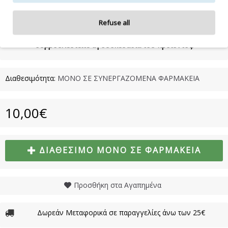
Η λίστα συστατικών δύναται να τροποποιηθεί κατά την κρίση
Refuse all
του κατασκευαστή.
Για την πιο πλήρη και ενημερωμένη λίστα συστατικών,
συμβουλευτείτε τη συσκευασία του προϊόντος.
Διαθεσιμότητα:
ΜΟΝΟ ΣΕ ΣΥΝΕΡΓΑΖΟΜΕΝΑ ΦΑΡΜΑΚΕΙΑ
10,00€
ΔΙΑΘΈΣΙΜΟ ΜΌΝΟ ΣΕ ΦΑΡΜΑΚΕΊΑ
Προσθήκη στα Αγαπημένα
Δωρεάν Μεταφορικά σε παραγγελίες άνω των 25€