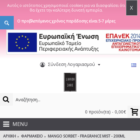
Αυτός ο ιστότοπος χρησιμοποιεί cookies για να διασφαλίσει ότι
X
θα έχετε την καλύτερη δυνατή εμπειρία.
Ο προβλεπόμενος χρόνος παράδοσης είναι 5-7 μέρες
Σύνδεση Λογαριασμού
0 προϊόν(τα) - 0,00€
MENU
ΑΡΧΙΚΉ
ΦΑΡΜΑΚΕΊΟ
MANGO SORBET - FRAGRANCE MIST - 200ML