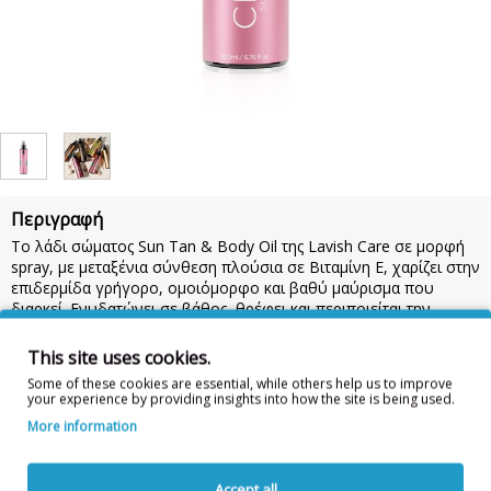
Περιγραφή
To λάδι σώματος Sun Tan & Body Oil της Lavish Care σε μορφή
spray, με μεταξένια σύνθεση πλούσια σε Βιταμίνη Ε, χαρίζει στην
επιδερμίδα γρήγορο, ομοιόμορφο και βαθύ μαύρισμα που
διαρκεί. Ενυδατώνει σε βάθος, θρέφει και περιποιείται την
επιδερμίδα σου με την ειδικά σχεδιασμένη σύνθεσή του από
φυσικά αντιοξειδωτικά και ολεϊκό οξύ για πλήρη ενυδάτωση.
This site uses cookies.
Συνδύασέ το με το αγαπημένο σου αντηλιακό!
Some of these cookies are essential, while others help us to improve
your experience by providing insights into how the site is being used.
Χρήση:
Άπλωσε άφθονη ποσότητα σε όλο το σώμα πριν από την
έκθεση στον ήλιο και επανέλαβε τακτικά. Προσοχή: Δεν περιέχει
More information
αντιηλιακά UV φίλτρα και δεν συνιστάται για ηλιοθεραπεία.
Προσοχή στις φωτοευαίσθητες επιδερμίδες. Κρατήστε το προϊόν
μακριά από παιδιά. Σε περίπτωση επαφής με τα μάτια, ξεπλύνετε
Accept all