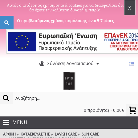
Αυτός ο ιστότοπος χρησιμοποιεί cookies για να διασφαλίσει ότι
X
θα έχετε την καλύτερη δυνατή εμπειρία.
Ο προβλεπόμενος χρόνος παράδοσης είναι 5-7 μέρες
Σύνδεση Λογαριασμού
0 προϊόν(τα) - 0,00€
MENU
ΑΡΧΙΚΉ
ΚΑΤΑΣΚΕΥΑΣΤΉΣ
LAVISH CARE
SUN CARE