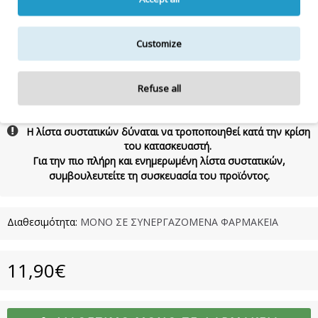
με άφθονο νερό. Για εξωτερική χρήση. 200ml
Συστατικά/Ingredients:
Cocos Nucifera Oil, Prunus Amygdalus
Customize
Dulcis Oil, Helianthus Annuus Hybrid Oil, Vitis Vinifera Seed Oil,
Parfum, Tocopheryl Acetate, Benzyl Salicylate, Coumarin,
Eugenol• 98% Natural ingredients• PARABEN & GMO FREE•
Vegan • cruelty free
Refuse all
Η λίστα συστατικών δύναται να τροποποιηθεί κατά την κρίση
του κατασκευαστή.
Για την πιο πλήρη και ενημερωμένη λίστα συστατικών,
συμβουλευτείτε τη συσκευασία του προϊόντος.
Διαθεσιμότητα:
ΜΟΝΟ ΣΕ ΣΥΝΕΡΓΑΖΟΜΕΝΑ ΦΑΡΜΑΚΕΙΑ
11,90€