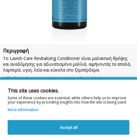
Περιγραφή
Το Lavish Care Revitalizing Conditioner είναι μαλακτική θρέψης
και αναδόμησης για αδυνατισμένα μαλλιά, αφήνοντάς τα απαλά,
λαμπερά, υγιή, λεία και εύκολα στο ξεμπέρδεμα.
Οδηγίες Χρήσης:
Εφαρμόστε σε βρεγμένα μαλλιά και
γαλακτωματοποιήστε. Ξεβγάλετε το προϊόν από τα μαλλιά. Σε
This site uses cookies.
περίπτωση επαφής με τα μάτια, ξεπλύνετε αμέσως.
1000ml
Some of these cookies are essential, while others help us to improve
Συστατικά:
AQUA, CETEARYL ALCOHOL, CETRIMONIUM
your experience by providing insights into how the site is being used.
CHLORIDE, VITIS VINIFERA (GRAPE) SEED OIL, ALOE
More information
BARBADENSIS LEAF JUICE, TOCOPHERYL ACETATE,
PANTHENOL, AMODIMETHICONE, BEHENTRIMONIUM
CHLORIDE, PHENOXYETHANOL, PARFUM, POLYQUATERNIUM-
Accept all
7, SODIUM HYDROXIDE, TRIDECETH-12, ISOPROPYL ALCOHOL,
CITRIC ACID, GLYCERYL STEARATE, PEG–100 STEARATE,