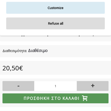
BENZYL ALCOHOL, LINALOOL, LIMONENE, CI 42090 / Blue 1.
Customize
Η λίστα συστατικών δύναται να τροποποιηθεί κατά την κρίση
Refuse all
του κατασκευαστή.
Για την πιο πλήρη και ενημερωμένη λίστα συστατικών,
συμβουλευτείτε τη συσκευασία του προϊόντος.
Διαθέσιμο
Διαθεσιμότητα:
20,50€
-
+
ΠΡΟΣΘΉΚΗ ΣΤΟ ΚΑΛΆΘΙ