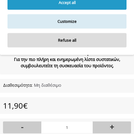
εφαρμόστε στα μαλλιά και κάντε οποιοδήποτε στυλ επιθυμείτε.
Accept all
Συστατικά:
Aqua, Polyvinylpyrrolidone, Propylene Glycol,
Acrylates, Copolymer, Polysorbate 20, Glycerin, Triethanolamine,
Customize
Carboner, Sodium Hydroxide, Phonoxyethanol, Ethylhexylglycerin,
Parfum.
Refuse all
Η λίστα συστατικών δύναται να τροποποιηθεί κατά την κρίση
του κατασκευαστή.
Για την πιο πλήρη και ενημερωμένη λίστα συστατικών,
συμβουλευτείτε τη συσκευασία του προϊόντος.
Διαθεσιμότητα:
Μη διαθέσιμο
11,90€
-
+