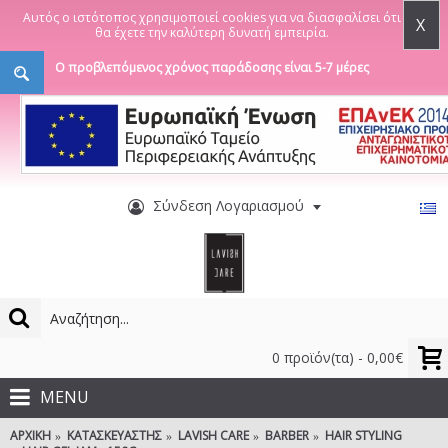
Αυτός ο ιστότοπος χρησιμοποιεί cookies για να διασφαλίσει ότι
X
θα έχετε την καλύτερη δυνατή εμπειρία.
Ο προβλεπόμενος χρόνος παράδοσης είναι 5-7 μέρες
Σύνδεση Λογαριασμού
0 προϊόν(τα) - 0,00€
MENU
ΑΡΧΙΚΉ
ΚΑΤΑΣΚΕΥΑΣΤΉΣ
LAVISH CARE
BARBER
HAIR STYLING