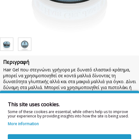
Περιγραφή
Hair Gel που στεγνώνει γρήγορα με δυνατό ελαστικό κράτημα,
μπορεί να χρησιμοποιηθεί σε κοντά μαλλιά δίνοντας τη
δυνατότητα γλυπτικής αλλά και στα μακριά μαλλιά για όγκο. Δίνει
δύναμη στα μαλλιά. Μπορεί να χρησιμοποιηθεί για πιστολάκι ή
στο τελείωμα του χτενίσματος.
Χαρακτηριστικά:
Το Hair Gel Jam στεγνώνει γρήγορα, ώστε να
This site uses cookies.
μπορείτε να το διανείμετε σε βρεγμένα μαλλιά και εξασφαλίζει
Some of these cookies are essential, while others help us to improve
ότι τα μαλλιά σας θα φαίνονται παχύτερα και πληρέστερα.
150ml
your experience by providing insights into how the site is being used.
Οδηγίες Χρήσης:
Σε βρεγμένα μαλλιά απλώστε μια μικρή
More information
ποσότητα και ύστερα στεγνώστε με ένα πιστολάκι ή σε στεγνά
μαλλιά απλώστε καλά μια μικρή ποσότητα στις παλάμες σας,