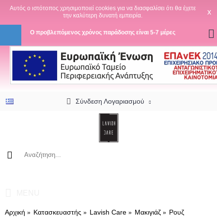
Αυτός ο ιστότοπος χρησιμοποιεί cookies για να διασφαλίσει ότι θα έχετε
x
την καλύτερη δυνατή εμπειρία.
Ο προβλεπόμενος χρόνος παράδοσης είναι 5-7 μέρες
Σύνδεση Λογαριασμού
0 προϊόν(τα) - 0,00€
MENU
Αρχική
Κατασκευαστής
Lavish Care
Μακιγιάζ
Ρουζ