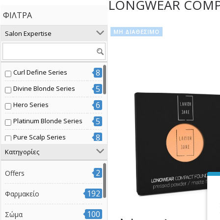
LONGWEAR COMPA
ΦΊΛΤΡΑ
ΜΗ ΔΙΑΘΈΣΙΜΟ
Salon Expertise
8
Curl Define Series
5
Divine Blonde Series
6
Hero Series
5
Platinum Blonde Series
8
Pure Scalp Series
Κατηγορίες
7
Radiant Color Series
3
Volume Boost Series
2
Offers
7
Βαμμένα μαλλιά
192
Φαρμακείο
14
Διάφοροι τύποι μαλλιών
100
Σώμα
3
Έξτρα όγκος