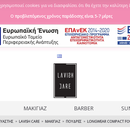
ρησιμοποιεί cookies για να διασφαλίσει ότι θα έχετε την καλύτερη 
Ο προβλεπόμενος χρόνος παράδοσης είναι 5-7 μέρες
ΜΑΚΙΓΙΑΖ
BARBER
SU
ΕΥΑΣΤΉΣ
LAVISH CARE
ΜΑΚΙΓΙΆΖ
ΠΟΎΔΡΕΣ
LONGWEAR COMPACT FOU