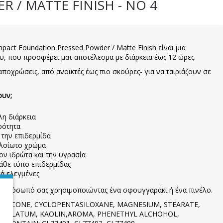
/ MATTE FINISH - NO 4
act Foundation Pressed Powder / Matte Finish είναι μια
 που προσφέρει ματ αποτέλεσμα με διάρκεια έως 12 ώρες.
 αποχρώσεις, από ανοικτές έως πιο σκούρες- για να ταιριάζουν σε
ουν;
η διάρκεια
ρότητα
την επιδερμίδα
λοίωτο χρώμα
τον ιδρώτα και την υγρασία
 κάθε τύπο επιδερμίδας
κά ελεγμένες
 πρόσωπό σας χρησιμοποιώντας ένα σφουγγαράκι ή ένα πινέλο.
ETHICONE, CYCLOPENTASILOXANE, MAGNESIUM, STEARATE,
TROLATUM, KAOLIN,AROMA, PHENETHYL ALCHOHOL,