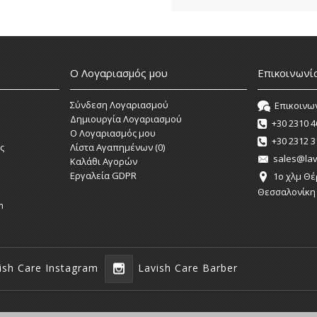
Ο Λογαριασμός μου
Επικοινωνί
Σύνδεση Λογαριασμού
Επικοινω
Δημιουργία Λογαριασμού
+30 2310 4
O Λογαριασμός μου
+30 2312 3
ς
Λίστα Αγαπημένων (
0
)
sales@lav
Καλάθι Αγορών
Εργαλεία GDPR
1o χλμ Θέ
Θεσσαλονίκη
m
ish Care Instagram
Lavish Care Barber