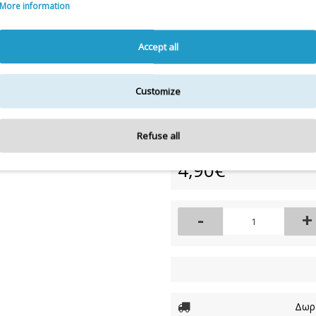
PHENOXYETHANOL, BHT. MAY C
More information
Η λίστα συστατικών
Accept all
Για την πιο πλήρη και ε
Customize
Διαθεσιμότητα:
Μη διαθέσιμο
Refuse all
4,90€
-
+
Δωρε