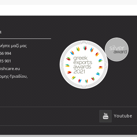
α
νήστε μαζί μας
66 994
15 901
ishcare.eu
ρμης-Τριαδίου,
Youtube