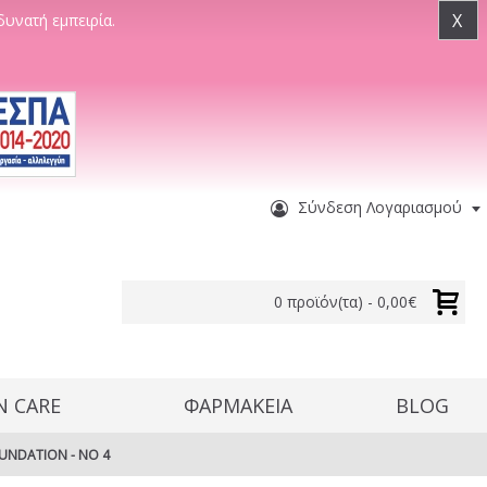
X
δυνατή εμπειρία.
Σύνδεση Λογαριασμού
0 προϊόν(τα) - 0,00€
N CARE
ΦΑΡΜΑΚΕΙΑ
BLOG
NDATION - NO 4