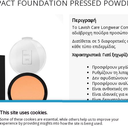
CT FOUNDATION PRESSED POWDER 
Περιγραφή
Το Lavish Care Longwear Comp
αδιάβροχη πούδρα προσώπου,
Διατίθεται σε 5 διαφορετικές
κάθε τύπο επιδερμίδας.
Χαρακτηριστικά: Γιατί ξεχωρίζ
Προσφέρουν μεγάλ
Ρυθμίζουν τη λιπα
Δεν αφυδατώνουν 
Προσφέρουν αναλ
Είναι ανθεκτικές σ
Είναι ιδανικές για
Είναι δερματολογι
Οδηγίες Χρήσης:
Απλώστε στο
This site uses cookies.
Συστατικά:
TALC, MICA, DIM
Some of these cookies are essential, while others help us to improve your
PARAFFINUM LIQUIDUM, PE
experience by providing insights into how the site is being used.