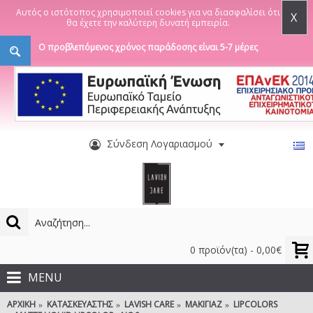
Αυτός ο ιστότοπος χρησιμοποιεί cookies για να διασφαλίσει ότι
X
θα έχετε την καλύτερη δυνατή εμπειρία.
Ο προβλεπόμενος χρόνος παράδοσης είναι 5-7 μέρες
Σύνδεση Λογαριασμού
0 προϊόν(τα) - 0,00€
MENU
ΑΡΧΙΚΉ
ΚΑΤΑΣΚΕΥΑΣΤΉΣ
LAVISH CARE
ΜΑΚΙΓΙΆΖ
LIPCOLORS