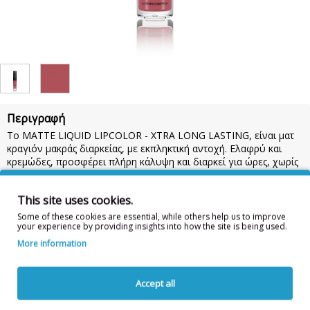
Περιγραφή
Το MATTE LIQUID LIPCOLOR - XTRA LONG LASTING, είναι ματ
κραγιόν μακράς διαρκείας, με εκπληκτική αντοχή. Ελαφρύ και
κρεμώδες, προσφέρει πλήρη κάλυψη και διαρκεί για ώρες, χωρίς
αίσθηση ξηρότητας, ούτε σπασίματα.
Χωρίς parabens, δερματολογικά ελεγμένο.
6ml
This site uses cookies.
Συστατικά:
ISODODECANE, CERA ALBA, MICA,
Some of these cookies are essential, while others help us to improve
your experience by providing insights into how the site is being used.
DISTEARDIMONIUM HECTORITE, DIMETHICONE, PROPYLENE
GLYCOL, HYDROGENATED POLYCYCLOPENTADIENE,
More information
PROPYLENE CARBONATE, TRIMETHYLSILOXYSILICATE,
PETROLATUM, AROMA. Μπορεί να περιέχει ακόμα: CI77891,
CI77491, CI77499, CI77492, CI45410, CI45430, CI15850,
Accept all
SYNTHETIC FLUORPHLOGOPITE, CI16035, CI77007, CI15985,
CI75470, CI77861 (TIN OXIDE).