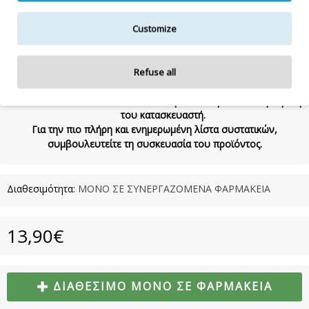
ALOE BARBADENSIS LEAF EXTRACT, SODIUM CITRATE, CITRIC ACID,
TETRAMETHYL ACETYLOCTAHYDRONAPHTHALENES, BIOFLAVONOIDS,
Customize
BHT
400mL
Refuse all
Η λίστα συστατικών δύναται να τροποποιηθεί κατά την κρίση
του κατασκευαστή.
Για την πιο πλήρη και ενημερωμένη λίστα συστατικών,
συμβουλευτείτε τη συσκευασία του προϊόντος.
Διαθεσιμότητα:
ΜΟΝΟ ΣΕ ΣΥΝΕΡΓΑΖΟΜΕΝΑ ΦΑΡΜΑΚΕΙΑ
13,90€
ΔΙΑΘΈΣΙΜΟ ΜΌΝΟ ΣΕ ΦΑΡΜΑΚΕΊΑ