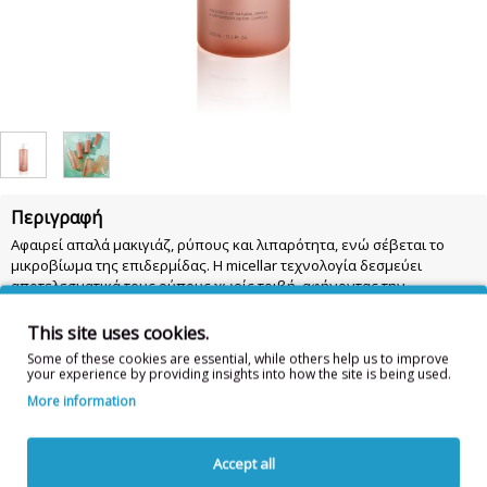
Περιγραφή
Αφαιρεί απαλά μακιγιάζ, ρύπους και λιπαρότητα, ενώ σέβεται το
μικροβίωμα της επιδερμίδας. Η micellar τεχνολογία δεσμεύει
αποτελεσματικά τους ρύπους χωρίς τριβή, αφήνοντας την
επιδερμίδα
καθαρή και δροσερή. Να φυλάσσεται μακριά απο παιδιά.
This site uses cookies.
Some of these cookies are essential, while others help us to improve
Συστατικά: AQUA, POLOXAMER 184, PROPANEDIOL, GLYCERIN,
your experience by providing insights into how the site is being used.
BUTYLENE GLYCOL, INULIN, SACCHARIDE ISOMERATE, BRASSICA
More information
OLERACEA ITALICA (BROCCOLI) EXTRACT, CALENDULA OFFICINALIS
FLOWER EXTRACT, TOCOPHEROL, CAPRYLYL/CAPRYL GLUCOSIDE,
PHENYLPROPANOL, CAPRYLYL GLYCOL, SODIUM BENZOATE, ALPHA-
Accept all
GLUCAN OLIGOSACCHARIDE, PARFUM, SODIUM PHYTATE, FRUCTOSE,