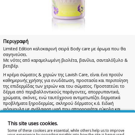
Περιγραφή
Limited Edition καλοκαιρινή σειρά Body care με άρωμα που θα
σαγηνεύσει.
Με νότες από καραμελωμένη βιολέτα, βανίλια, σανταλόξυλο &
βετιβέρ.
Η κρέμα σώματος & χεριών της Lavish Care, είναι ένα προϊόν
καθημερινής χρήσης για ενυδάτωση, προστασία και περιποίηση
της επιδερμίδας των χεριών και του σώματος. Προστατεύει το
δέρμα από περιβαλλοντικούς παράγοντες, απορρυπαντικά,
χρώματα, σκόνες, ενώ ταυτόχρονα αντιμετωπίζει δερματικά
προβλήματα ξηροδερμίας, σκληρού δέρματος κ.ά. Ειδική
φόρμουλα με ανάλαφρη υφή που απορροφάται εύκολα και
γρήγορα χωρίς να αφήνει ίχνη λιπαρότητας.
This site uses cookies.
Χρήση:
Μετά από πλύσιμο, άπλωσε ομοιόμορφα με ελαφρύ
μασάζ. Προσφέρει άμεση αίσθηση προστασίας και ενυδάτωσης
Some of these cookies are essential, while others help us to improve
που διαρκεί για περίπου 6 ώρες. Προσοχή: Κρατήστε το προϊόν
your experience by providing insights into how the site is being used.