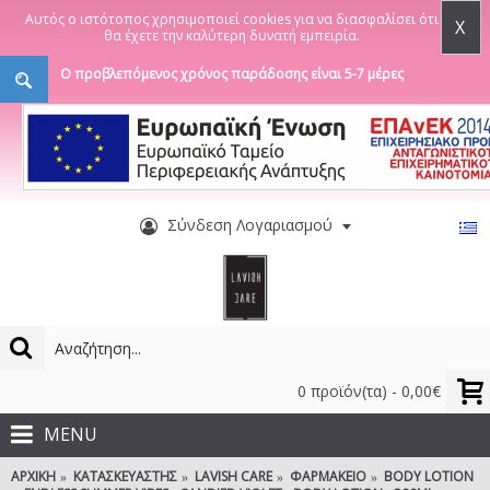
Αυτός ο ιστότοπος χρησιμοποιεί cookies για να διασφαλίσει ότι
X
θα έχετε την καλύτερη δυνατή εμπειρία.
Ο προβλεπόμενος χρόνος παράδοσης είναι 5-7 μέρες
Σύνδεση Λογαριασμού
0 προϊόν(τα) - 0,00€
MENU
ΑΡΧΙΚΉ
ΚΑΤΑΣΚΕΥΑΣΤΉΣ
LAVISH CARE
ΦΑΡΜΑΚΕΊΟ
BODY LOTION