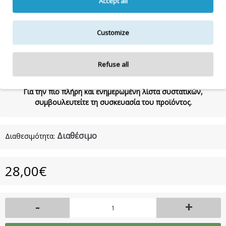
Accept all
PHENETHYL ALCOHOL, TETRAMETHYL
ACETYLOCTAHYDRONAPHTHALENES, HEXAMETHYLINDANOPYRAN
Customize
1000mL
Refuse all
Η λίστα συστατικών δύναται να τροποποιηθεί κατά την κρίση
του κατασκευαστή.
Για την πιο πλήρη και ενημερωμένη λίστα συστατικών,
συμβουλευτείτε τη συσκευασία του προϊόντος.
Διαθέσιμο
Διαθεσιμότητα:
28,00€
-
+