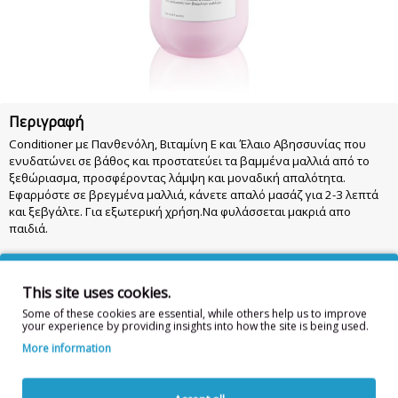
Περιγραφή
Conditioner με Πανθενόλη, Βιταμίνη Ε και Έλαιο Αβησσυνίας που
ενυδατώνει σε βάθος και προστατεύει τα βαμμένα μαλλιά από το
ξεθώριασμα, προσφέροντας λάμψη και μοναδική απαλότητα.
Εφαρμόστε σε βρεγμένα μαλλιά, κάνετε απαλό μασάζ για 2-3 λεπτά
και ξεβγάλτε. Για εξωτερική χρήση.Να φυλάσσεται μακριά απο
παιδιά.
Συστατικά: AQUA, CETEARYL ALCOHOL, CETRIMONIUM CHLORIDE,
CETYL ESTERS, PARFUM, BEHENTRIMONIUM CHLORIDE, CRAMBE
This site uses cookies.
ABYSSINICA SEED OIL, PHENOXYETHANOL, ETHYLHEXYL
METHOXYCINNAMATE, GLYCERYL STEARATE, PANTHENOL, PEG–100
Some of these cookies are essential, while others help us to improve
your experience by providing insights into how the site is being used.
STEARATE, AMODIMETHICONE, TOCOPHERYL ACETATE, GUAR
HYDROXYPROPYLTRIMONIUM CHLORIDE, ISOPROPYL ALCOHOL,
More information
HEXYL CINNAMAL, POLYQUATERNIUM-7, ETHYLHEXYLGLYCERIN, CITRIC
ACID, CITRONELLOL, TRIDECETH-7, TRIDECETH-5, SODIUM HYDROXIDE,
COUMARIN, PROPYLENE GLYCOL, TRIDECETH-12, CAPRYLYL ALCOHOL,