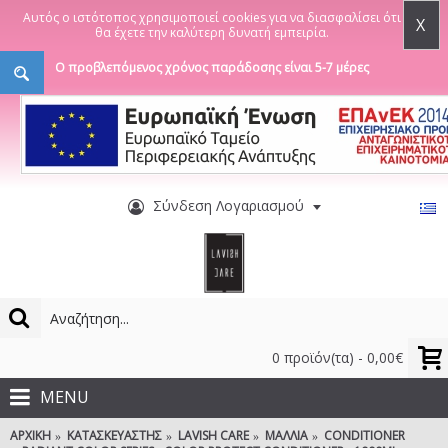
Αυτός ο ιστότοπος χρησιμοποιεί cookies για να διασφαλίσει ότι
X
θα έχετε την καλύτερη δυνατή εμπειρία.
Ο προβλεπόμενος χρόνος παράδοσης είναι 5-7 μέρες
Σύνδεση Λογαριασμού
0 προϊόν(τα) - 0,00€
MENU
ΑΡΧΙΚΉ
ΚΑΤΑΣΚΕΥΑΣΤΉΣ
LAVISH CARE
ΜΑΛΛΙΆ
CONDITIONER