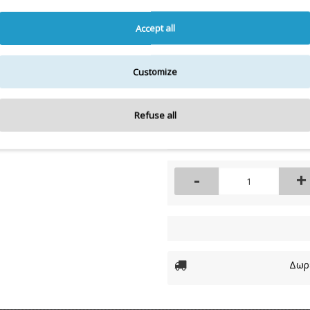
Η λίστα συστατικών
Για την πιο πλήρη και ε
Accept all
Customize
Διαθέσιμο
Διαθεσιμότητα:
Refuse all
28,00€
-
+
Δωρε