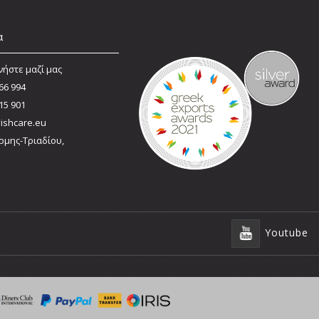
α
νήστε μαζί μας
66 994
15 901
ishcare.eu
ρμης-Τριαδίου,
Youtube