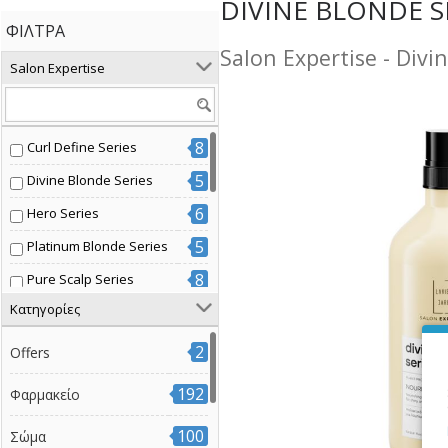
DIVINE BLONDE S
ΦΊΛΤΡΑ
Salon Expertise - Divi
Salon Expertise
8
Curl Define Series
5
Divine Blonde Series
6
Hero Series
5
Platinum Blonde Series
8
Pure Scalp Series
Κατηγορίες
7
Radiant Color Series
3
Volume Boost Series
2
Offers
7
Βαμμένα μαλλιά
192
Φαρμακείο
14
Διάφοροι τύποι μαλλιών
100
Σώμα
3
Έξτρα όγκος