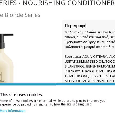
ERIES - NOURISHING CONDITIONER
ne Blonde Series
Περιγραφή
Μαλακτικό μαλλιών με Πανθενόλη
απαλά, δυνατά και φωτεινά, με
Εφαρμόστε σε βρεγμένα μαλλιά,
φυλάσσεται μακριά απο παιδιά.
Συστατικά: AQUA, CETEARYL AL
USITATISSIMUM SEED OIL, TOC
SILANETRIOL, BEHENTRIMONIUM
PHENOXYETHANOL, DIMETHICONE
TRIMETHICONE, PEG – 100 STEA
ACETYLOCTAHYDRONAPHTHALENE
POTASSIUM SORBATE, DISODIU
HYDROXIDE, TRIMETHYLSILOXYSI
This site uses cookies.
1000mL
Some of these cookies are essential, while others help us to improve your
experience by providing insights into how the site is being used.
More information