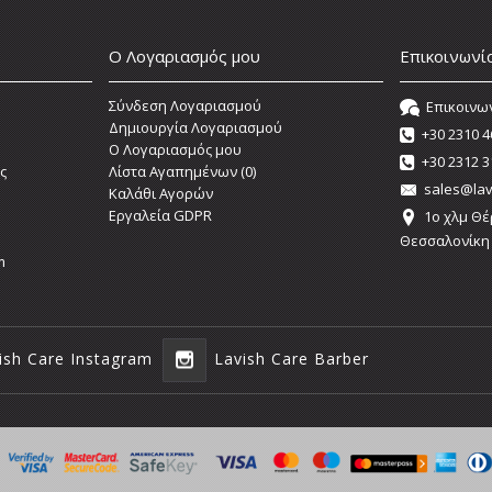
Ο Λογαριασμός μου
Επικοινωνί
Σύνδεση Λογαριασμού
Επικοινω
Δημιουργία Λογαριασμού
+30 2310 4
O Λογαριασμός μου
+30 2312 3
ς
Λίστα Αγαπημένων (
0
)
sales@lav
Καλάθι Αγορών
Εργαλεία GDPR
1o χλμ Θέ
Θεσσαλονίκη
m
ish Care Instagram
Lavish Care Barber