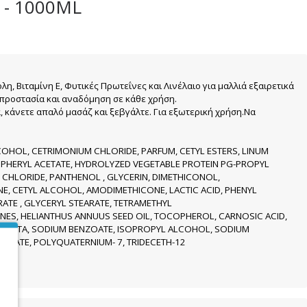
 - 1000ML
, Βιταμίνη Ε, Φυτικές Πρωτεΐνες και Λινέλαιο για μαλλιά εξαιρετικά
 προστασία και αναδόμηση σε κάθε χρήση.
 κάνετε απαλό μασάζ και ξεβγάλτε. Για εξωτερική χρήση.Να
COHOL, CETRIMONIUM CHLORIDE, PARFUM, CETYL ESTERS, LINUM
OPHERYL ACETATE, HYDROLYZED VEGETABLE PROTEIN PG-PROPYL
 CHLORIDE, PANTHENOL , GLYCERIN, DIMETHICONOL,
, CETYL ALCOHOL, AMODIMETHICONE, LACTIC ACID, PHENYL
RATE , GLYCERYL STEARATE, TETRAMETHYL
S, HELIANTHUS ANNUUS SEED OIL, TOCOPHEROL, CARNOSIC ACID,
M EDTA, SODIUM BENZOATE, ISOPROPYL ALCOHOL, SODIUM
LICATE, POLYQUATERNIUM- 7, TRIDECETH-12