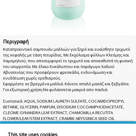
Περιγραφή
Καταπραϋντικό σαμπουάν μαλλιών για ξηρό και ευαίσθητο τριχωτό
της κεφαλής με τάση πιτυρίδας. Με Εκχύλισμα φύλλων Κλεόμης και
Χαμομηλιού, που αποσυμφορεί το τριχωτό και αποκαθιστά τη φυσική
του ισορροπία. Με έλαιο Ευκάλυπτου και παράγωγο λαδιού
Αβυσσινίας που προσφέρουν φρεσκάδα, ενδυνάμωση και
ενυδάτωση χωρίς ερεθισμούς.
Εφαρμόστε σε βρεγμένα μαλλιά. Κάνετε απαλό μασάζ και ξεβγάλτε.
Για εξωτερική χρήση.Να φυλάσσεται μακριά απο παιδιά.
Συστατικά: AQUA, SODIUM LAURETH SULFATE, COCAMIDOPROPYL
BETAINE, GLYCERIN, PARFUM, DISODIUM COCOAMPHODIACETATE,
CLEOME GYNANDRA LEAF EXTRACT, CHAMOMILLA RECUTITA
FLOWER/LEAF/STEM EXTRACT, CRAMBE ABYSSINICA SEED OIL
PHYTOSTEROL ESTERS, HELIANTHUS ANNUUS HYBRID OIL, ALOE
BARBADENSIS LEAF JUICE POWDER, PIROCTONE OLAMINE, SALICYLIC
This site uses cookies.
ACID, GUAR HYDROXYPROPYLTRIMONIUM CHLORIDE, GLYCOL