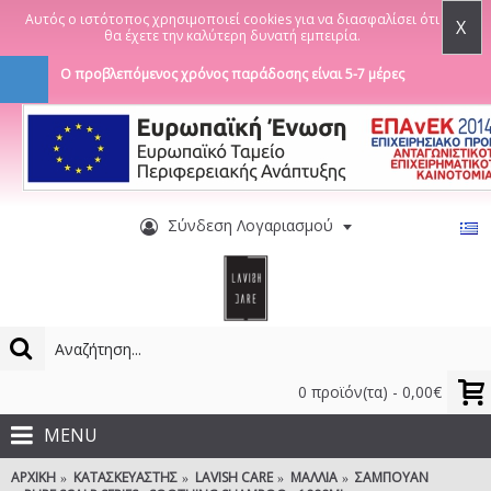
Αυτός ο ιστότοπος χρησιμοποιεί cookies για να διασφαλίσει ότι
X
θα έχετε την καλύτερη δυνατή εμπειρία.
Ο προβλεπόμενος χρόνος παράδοσης είναι 5-7 μέρες
Σύνδεση Λογαριασμού
0 προϊόν(τα) - 0,00€
MENU
ΑΡΧΙΚΉ
ΚΑΤΑΣΚΕΥΑΣΤΉΣ
LAVISH CARE
ΜΑΛΛΙΆ
ΣΑΜΠΟΥΆΝ