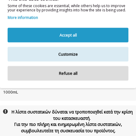
DISTEARATE, PROPANEDIOL, PPG-5-CETETH-20, DIMETHICONE,
Some of these cookies are essential, while others help us to improve
your experience by providing insights into how the site is being used.
ACRYLATES/C10-30 ALKYL ACRYLATE CROSSPOLYMER, PEG-7
GLYCERYL COCOATE, SODIUM HYDROXIDE, PEG-90 GLYCERYL
More information
ISOSTEARATE, SODIUM CHLORIDE, TRIETHYLENE GLYCOL, PROPYLENE
GLYCOL, MAGNESIUM NITRATE, MAGNESIUM CHLORIDE, SODIUM
BENZOATE, POLYQUATERNIUM-7, COCAMIDE MEA, PEG-200
Accept all
HYDROGENATED GLYCERYL PALMATE, DISODIUM EDTA, LAURETH-10,
CITRIC ACID, BENZYL ALCOHOL, LAURETH-23, DISODIUM LAURETH
SULFOSUCCINATE, LAURETH-4, LAURETH-2, TETRAMETHYL
Customize
ACETYLOCTAHYDRONAPHTHALENES, HEXAMETHYLINDANOPYRAN ,
HEXADECANOLACTONE , PHENOXYETHANOL, ETHYLHEXYLGLYCERIN,
TETRASODIUM GLUTAMATE DIACETATE,
Refuse all
METHYLCHLOROISOTHIAZOLINONE, METHYLISOTHIAZOLINONE, CI
42090 / BLUE 1
1000mL
Η λίστα συστατικών δύναται να τροποποιηθεί κατά την κρίση
του κατασκευαστή.
Για την πιο πλήρη και ενημερωμένη λίστα συστατικών,
συμβουλευτείτε τη συσκευασία του προϊόντος.