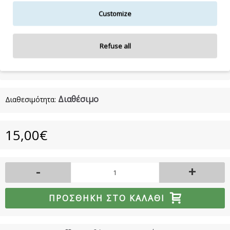
Customize
Η λίστα συστατικών δύναται να τροποποιηθεί κατά την κρίση
του κατασκευαστή.
Refuse all
Για την πιο πλήρη και ενημερωμένη λίστα συστατικών,
συμβουλευτείτε τη συσκευασία του προϊόντος.
Διαθέσιμο
Διαθεσιμότητα:
15,00€
-
+
ΠΡΟΣΘΉΚΗ ΣΤΟ ΚΑΛΆΘΙ