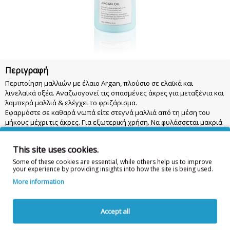
Περιγραφή
Περιποίηση μαλλιών με έλαιο Argan, πλούσιο σε ελαϊκά και
λινελαϊκά οξέα. Αναζωογονεί τις σπασμένες άκρες για μεταξένια και
λαμπερά μαλλιά & ελέγχει το φριζάρισμα.
Εφαρμόστε σε καθαρά νωπά είτε στεγνά μαλλιά από τη μέση του
μήκους μέχρι τις άκρες. Για εξωτερική χρήση. Να φυλάσσεται μακριά
από παιδιά.
This site uses cookies.
Συστατικά: DIMETHICONE, DIMETHICONOL, HYDROGENATED
ETHYLHEXYL OLIVATE, ARGANIA SPINOSA (ARGAN) KERNEL OIL,
Some of these cookies are essential, while others help us to improve
your experience by providing insights into how the site is being used.
HYDROGENATED OLIVE OIL UNSAPONIFIABLES , HELIANTHUS ANNUUS
SEED OIL, TOCOPHEROL, PARFUM, HEXYL CINNAMAL, LINALOOL,
More information
COUMARIN, LIMONENE, PENTAERYTHRITYL TETRA-DI-T-BUTYL
HYDROXYHYDROCINNAMATE, TETRAMETHYL
ACETYLOCTAHYDRONAPHTHALENES, CARNOSIC ACID
Accept all
50mL