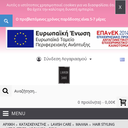
Αυτός ο ιστότοπος χρησιμοποιεί cookies για να διασφαλίσει ότι
X
θα έχετε την καλύτερη δυνατή εμπειρία.
Ο προβλεπόμενος χρόνος παράδοσης είναι 5-7 μέρες
Σύνδεση Λογαριασμού
0 προϊόν(τα) - 0,00€
MENU
ΑΡΧΙΚΉ
ΚΑΤΑΣΚΕΥΑΣΤΉΣ
LAVISH CARE
ΜΑΛΛΙΆ
HAIR STYLING