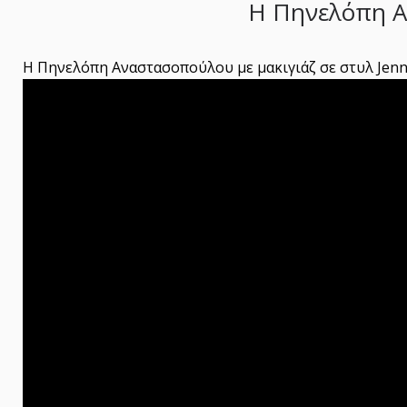
Η Πηνελόπη Αν
Η Πηνελόπη Αναστασοπούλου με μακιγιάζ σε στυλ Jenni