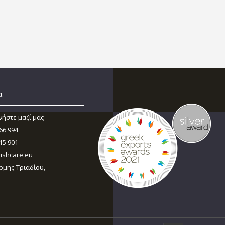
α
νήστε μαζί μας
66 994
15 901
ishcare.eu
ρμης-Τριαδίου,