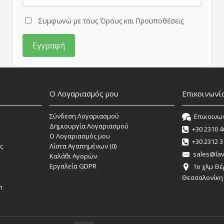
Συμφωνώ με τους Όρους και Προϋποθέσεις
Ο Λογαριασμός μου
Επικοινωνί
Σύνδεση Λογαριασμού
Επικοινω
Δημιουργία Λογαριασμού
+30 2310 4
O Λογαριασμός μου
+30 2312 3
ς
Λίστα Αγαπημένων (
0
)
sales@lav
Καλάθι Αγορών
Εργαλεία GDPR
1o χλμ Θέ
Θεσσαλονίκη
m