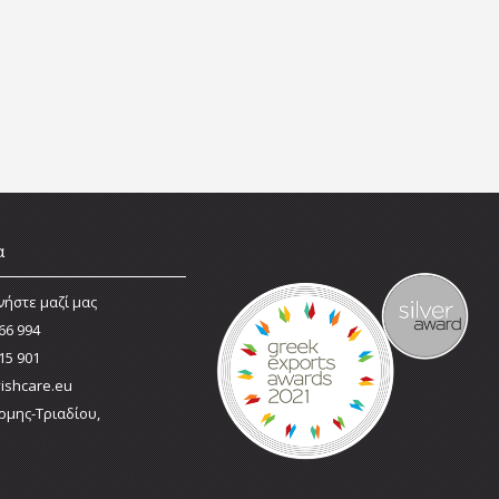
α
νήστε μαζί μας
66 994
15 901
ishcare.eu
ρμης-Τριαδίου,