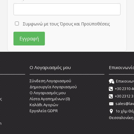
Συμφωνώ με τους Όρους και Προϋποθέσεις
Ο Λογαριασμός μου
Επικοινωνί
Σύνδεση Λογαριασμού
Επικοινω
Δημιουργία Λογαριασμού
+30 2310 4
O Λογαριασμός μου
+30 2312 3
ς
Λίστα Αγαπημένων (
0
)
sales@lav
Καλάθι Αγορών
Εργαλεία GDPR
1o χλμ Θέ
Θεσσαλονίκη
m