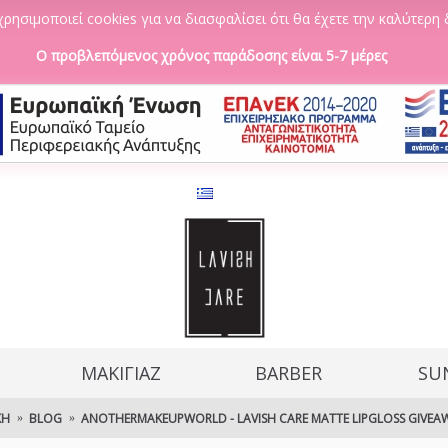
ρησιμοποιεί cookies για να διασφαλίσει ότι θα έχετε την καλύτερη 
Ο προβλεπόμενος χρόνος παράδοσης είναι 5-7 μέρες
ΜΑΚΙΓΙΑΖ
BARBER
SU
ΚΉ
BLOG
ANOTHERMAKEUPWORLD - LAVISH CARE MATTE LIPGLOSS GIVEA