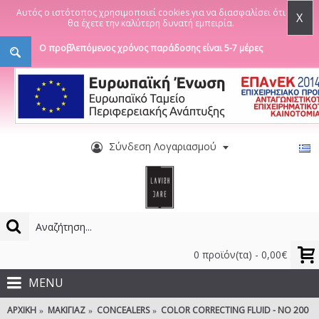
Αυτός ο ιστότοπος χρησιμοποιεί cookies για να διασφαλίσει ότι
X
θα έχετε την καλύτερη δυνατή εμπειρία.
Ο προβλεπόμενος χρόνος παράδοσης είναι 5-7 μέρες
Σύνδεση Λογαριασμού
0 προϊόν(τα) - 0,00€
MENU
ΑΡΧΙΚΉ
ΜΑΚΙΓΙΆΖ
CONCEALERS
COLOR CORRECTING FLUID - NO 200