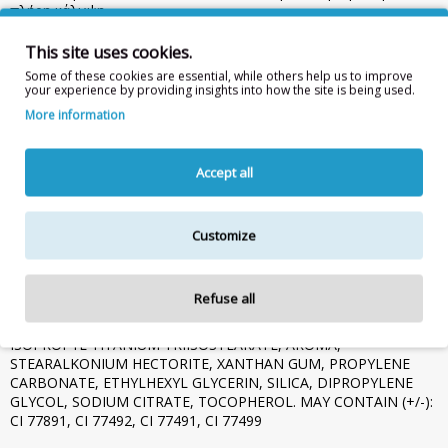
πλήρη κάλυψη.
Το Color Correcting Fluid - No 200, σε πράσινη απόχρωση,
This site uses cookies.
διορθώνει τις ατέλειες και εξαφανίζει τις κοκκινίλες, τις κηλίδες
Some of these cookies are essential, while others help us to improve
και τα αντιαισθητικά αγγεία.
Paraben free. 6ml
your experience by providing insights into how the site is being used.
Οδηγίες Χρήσης:
Εφαρμόστε στα σημεία του προσώπου που
More information
επιθυμείτε. Το βελούδινο απλικατέρ καθιστά εύκολη την
εφαρμογή, χαρίζοντας ακρίβεια και ένα επαγγελματικό
αποτέλεσμα. Ολοκληρώστε το μακιγιάζ σας με το Complete
Accept all
Coverage Concealer ή με το αγαπημένο σας foundation.
Συστατικά:
AQUA, DIMETHICONE, GLASS BEADS, METHYL
TRIMETHICONE, HDI/TRIMETHYLOL HEXYLLACTONE
Customize
CROSSPOLYMER, LAURYL PEG-9 POLYDIMETHYLSILOXYETHYL
DIMETHICONE, C 12-15 ALKYL BENZOATE, SODIUM CHLORIDE,
ACRYLATES/DIMETHICONE COPOLYMER, DIMETHICONE/PEG-
Refuse all
10/15 CROSSPOLYMER, PHENOXYETHANOL,
DIMETHICONE/VINYL DIMETHICONE CROSSPOLYMER,
ISOPROPYL TITANIUM TRIISOSTEARATE, AROMA,
STEARALKONIUM HECTORITE, XANTHAN GUM, PROPYLENE
CARBONATE, ETHYLHEXYL GLYCERIN, SILICA, DIPROPYLENE
GLYCOL, SODIUM CITRATE, TOCOPHEROL. MAY CONTAIN (+/-):
CI 77891, CI 77492, CI 77491, CI 77499